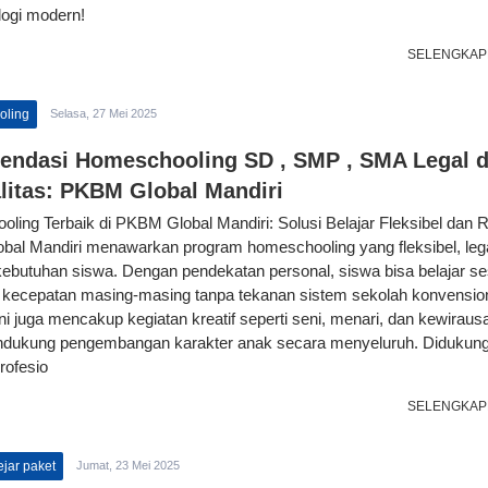
logi modern!
SELENGKAP
oling
Selasa, 27 Mei 2025
ndasi Homeschooling SD , SMP , SMA Legal 
litas: PKBM Global Mandiri
ling Terbaik di PKBM Global Mandiri: Solusi Belajar Fleksibel dan 
al Mandiri menawarkan program homeschooling yang fleksibel, lega
kebutuhan siswa. Dengan pendekatan personal, siswa bisa belajar se
 kecepatan masing-masing tanpa tekanan sistem sekolah konvension
ni juga mencakup kegiatan kreatif seperti seni, menari, dan kewirau
dukung pengembangan karakter anak secara menyeluruh. Didukung
rofesio
SELENGKAP
jar paket
Jumat, 23 Mei 2025