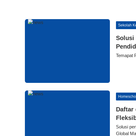
Sekolah Ke
Solusi
Pendid
Temapat P
Homescho
Daftar
Fleksi
Solusi pen
Global Ma