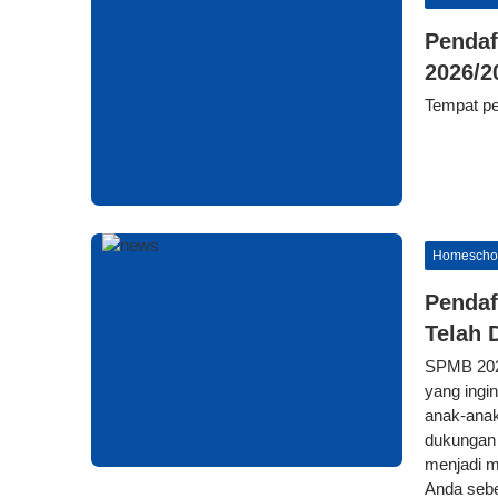
Pendaf
2026/2
Tempat pe
Homescho
Pendaf
Telah 
SPMB 2025
yang ingi
anak-anak
dukungan 
menjadi mi
Anda sebe