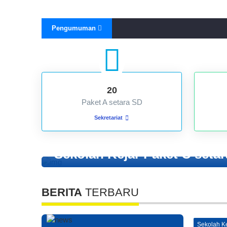
Pengumuman
20
Paket A setara SD
Sekretariat
Sekolah Kejar paket
Minggu, 05 Maret 2023
Sekolah Kejar Paket C seta
BERITA
TERBARU
Sekolah Ke