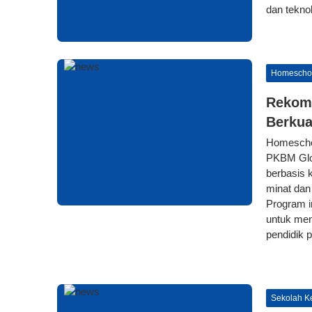
dan tekno
Homescho
Rekome
Berkua
Homeschoo
PKBM Glob
berbasis 
minat dan
Program i
untuk men
pendidik p
Sekolah Ke