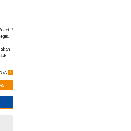
Paket B
egis,
k akan
idak
NYA
ya