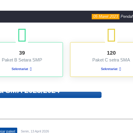
05 Maret 2023
Pendaftaran Sisw
39
120
Paket B Setara SMP
Paket C setra SMA
Sekretariat
Sekretariat
ra SMA 2023/2024
jar paket
Senin, 13 April 2026