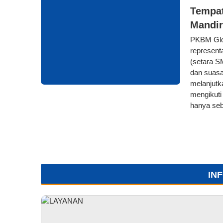
Tempat
Mandir
PKBM Glob
represent
(setara SM
dan suasa
melanjutk
mengikuti
hanya seb
IN