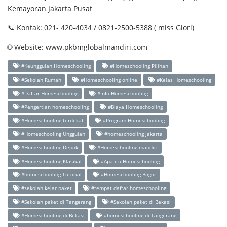
Kemayoran Jakarta Pusat
📞 Kontak: 021- 420-4034 / 0821-2500-5388 ( miss Glori)
🌐 Website: www.pkbmglobalmandiri.com
#Keunggulan Homeschooling
#Homeschooling Pilihan
#Sekolah Rumah
#Homeschooling online
#Kelas Homeschooling
#Daftar Homeschooling
#Info Homeschooling
#Pengertian homeschooling
#Biaya Homeschooling
#Homeschooling terdekat
#Program Homeschooling
#Homeschooling Unggulan
#homeschooling Jakarta
#Homeschooling Depok
#Homeschooling mandiri
#Homeschooling Klasikal
#Apa itu Homeschooling
#homeschooling Tutorial
#Homeschooling Bogor
#sekolah kejar paket
#tempat daftar homeschooling
#Sekolah paket di Tangerang
#Sekolah paket di Bekasi
#Homeschooling di Bekasi
#homeschooling di Tangerang