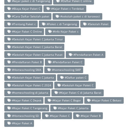
#kejar paket c di Tangerang
#Daftar Paket C online
#Biaya Kejar Paket C
#Kejar Paket c Terdekat
#Cara Daftar Sekolah paket
#sekolah paket c di karawaci
#Tentang Paket c
#Paket c di Tangerang
#Sekolah Paket
#Kejar Paket C Online
#Info Kejar Paket c
#Sekolah Kejar Paket C Jakarta Timur
#Sekolah Kejar Paket C Jakarta Barat
#Sekolah Kejar Paket C Jakarta Pusat
#Pendaftaran Paket A
#Pendaftaran Paket B
#Pendaftaran Paket C
#Homeschooling SMA
#homeschooling SMP
#Sekolah Kejar Paket C Jakarta
#Daftar paket C
#Sekolah Kejar Paket C 2024
#Sekolah Kejar Paket C
#homeschooling di Jakarta
#Kejar Paket C di Jakarta Barat
#Kejar Paket C Depok
#Kejar Paket C Bogor
#Kejar Paket C Bekasi
#Kejar Paket C Tangerang
#Kejar Paket C Jakarta
#Homeschooling SD
#Kejar Paket C
#Kejar Paket B
#Kejar Paket A